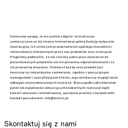
Ładowanie...
Zwracamy uwagę, że wszystkie zdjęcia i wizualizacje
zamieszczone na tej stronie internetowej pełnią funkcję wyłącznie
ilustracyjną. Ich celem jest przedstawienie ogólnego charakteru i
różnorodności oferowanych przez nas produktów oraz rozwiązań.
Pragniemy podkreślić, że nie rościmy sobie praw autorskich do
prezentowanych projektów ani nie ponosimy odpowiedzialności za
ich prawowitą własność. Ponieważ każdy nasz produkt jest
tworzony na indywidualne zamówienie, zgodnie z precyzyjnymi
wymaganiami i specyfikacjami klienta, jego ostateczny wygląd może
odbiegać od przedstawionych ilustracji. W przypadku jakichkolwiek
pytań lub wątpliwości dotyczących konkretnych realizacji bądź
kwestii własności intelektualnej, uprzejmie prosimy o bezpośredni
kontakt pod adresem: info@bestim.pl.
Skontaktuj się z nami