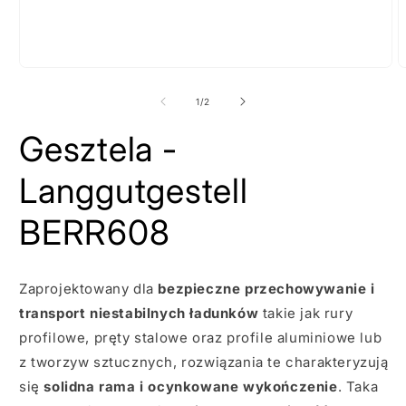
Otwórz
O
nośnik
m
1
2
z
1
/
2
w
w
oknie
o
Gesztela -
modalnym
m
Langgutgestell
BERR608
Zaprojektowany dla
bezpieczne przechowywanie i
transport niestabilnych ładunków
takie jak rury
profilowe, pręty stalowe oraz profile aluminiowe lub
z tworzyw sztucznych, rozwiązania te charakteryzują
się
solidna rama i ocynkowane wykończenie
. Taka