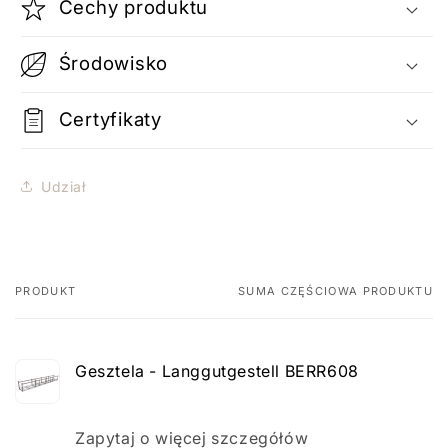
Cechy produktu
Środowisko
Certyfikaty
Udział
PRODUKT
SUMA CZĘŚCIOWA PRODUKTU
Twój
koszyk
Gesztela - Langgutgestell BERR608
Ilość
Zapytaj o więcej szczegółów